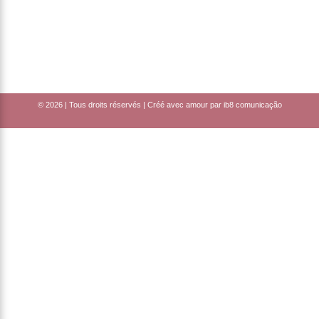
© 2026 | Tous droits réservés | Créé avec amour par
ib8 comunicação