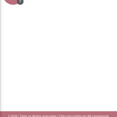
0
© 2026 |
Todos os direitos reservados | Feito com carinho por ib8 comunicação