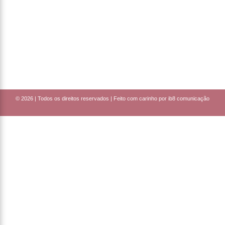
© 2026 |
Todos os direitos reservados | Feito com carinho por ib8 comunicação