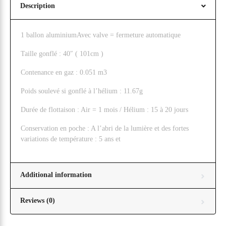
Description
1 ballon aluminiumAvec valve = fermeture automatique
Taille gonflé : 40″ ( 101cm )
Contenance en gaz : 0.051 m3
Poids soulevé si gonflé à l’hélium : 11.67g
Durée de flottaison : Air = 1 mois / Hélium : 15 à 20 jours
Conservation en poche : A l’abri de la lumière et des fortes
variations de température : 5 ans et
Additional information
Reviews (0)