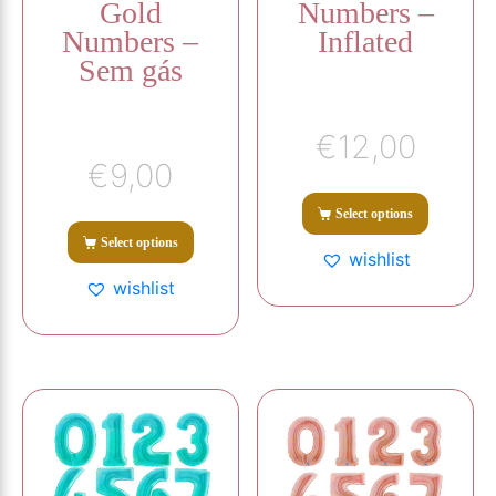
Gold
Numbers –
Numbers –
Inflated
Sem gás
€
12,00
€
9,00
Select options
Select options
wishlist
wishlist