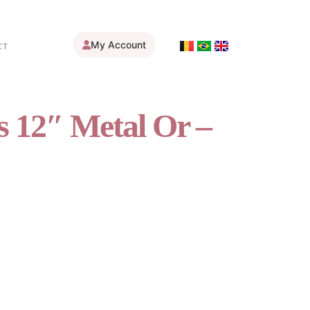
My Account
CT
s 12″ Metal Or –