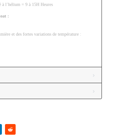
lé à l’hélium = 9 à 15H Heures
oat :
umière et des fortes variations de température :