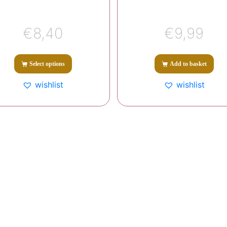
€
8,40
€
9,99
Select options
Add to basket
wishlist
wishlist