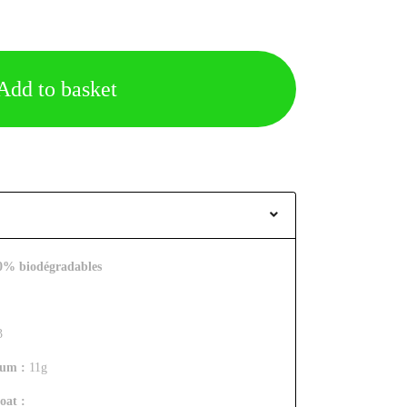
Add to basket
00% biodégradables
3
ium :
11g
oat :