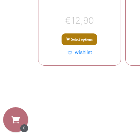
€
12,90
Select options
wishlist
0