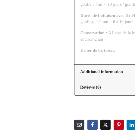
gonflé à l’air = 10 jours / gonf
Durée de flottaison avec Hi-Fl
gonflage hélium = 6 à 10 jours
Conservation :
A l’abri de la l
environ 2 ans
Eviter de les tasser.
Additional information
Reviews (0)