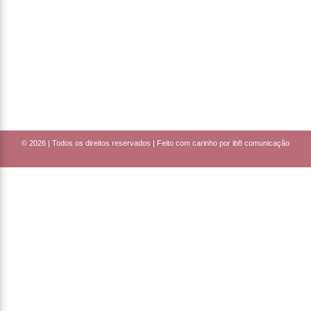
© 2026 |
Todos os direitos reservados | Feito com carinho por ib8 comunicação