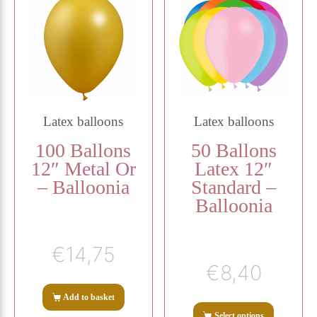
Latex balloons
Latex balloons
100 Ballons
50 Ballons
12″ Metal Or
Latex 12″
– Balloonia
Standard –
Balloonia
€
14,75
€
8,40
Add to basket
Select options