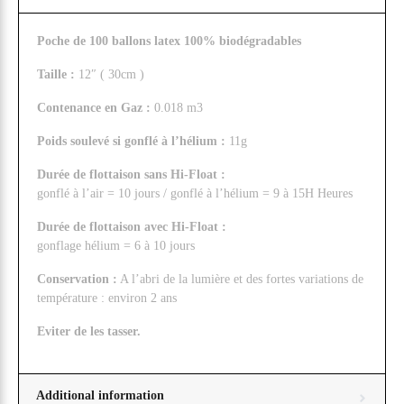
Poche de 100 ballons latex 100% biodégradables
Taille :
12″ ( 30cm )
Contenance en Gaz :
0.018 m3
Poids soulevé si gonflé à l’hélium :
11g
Durée de flottaison sans Hi-Float :
gonflé à l’air = 10 jours / gonflé à l’hélium = 9 à 15H Heures
Durée de flottaison avec Hi-Float :
gonflage hélium = 6 à 10 jours
Conservation :
A l’abri de la lumière et des fortes variations de
température : environ 2 ans
Eviter de les tasser.
Additional information