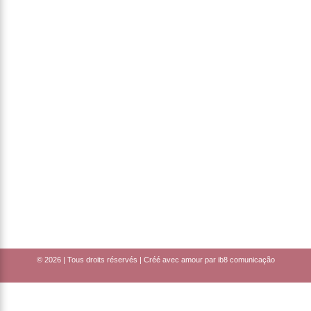
© 2026 | Tous droits réservés | Créé avec amour par
ib8 comunicação