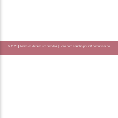
© 2026 |
Todos os direitos reservados | Feito com carinho por ib8 comunicação