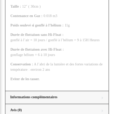
Taille :
12″ ( 30cm )
Contenance en Gaz :
0.018 m3
Poids soulevé si gonflé à l’hélium :
11g
Durée de flottaison sans Hi-Float :
gonflé à l’air = 10 jours / gonflé à l’hélium = 9 à 15H Heures
Durée de flottaison avec Hi-Float :
gonflage hélium = 6 à 10 jours
Conservation :
A l’abri de la lumière et des fortes variations de
température : environ 2 ans
Eviter de les tasser.
Informations complémentaires
Avis (0)