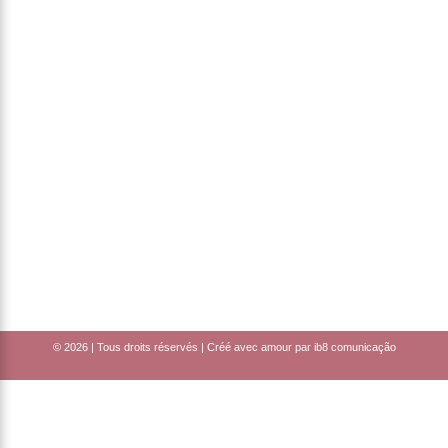
© 2026 | Tous droits réservés | Créé avec amour par
ib8 comunicação