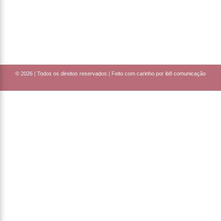
© 2026 |
Todos os direitos reservados | Feito com carinho por ib8 comunicação